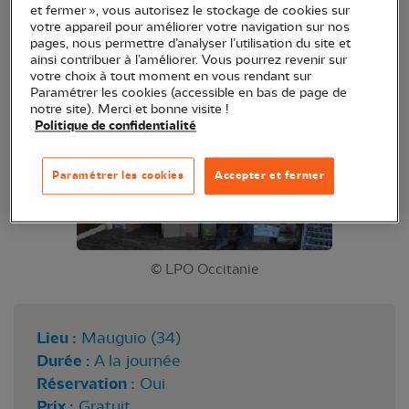
et fermer », vous autorisez le stockage de cookies sur
votre appareil pour améliorer votre navigation sur nos
Sortie à la journée, inscription obligatoire à :
pages, nous permettre d’analyser l’utilisation du site et
ainsi contribuer à l’améliorer. Vous pourrez revenir sur
crsfs.herault@gmail.com
votre choix à tout moment en vous rendant sur
Paramétrer les cookies (accessible en bas de page de
notre site). Merci et bonne visite !
Politique de confidentialité
Paramétrer les cookies
Accepter et fermer
© LPO Occitanie
Lieu :
Mauguio (34)
Durée :
A la journée
Réservation :
Oui
Prix :
Gratuit