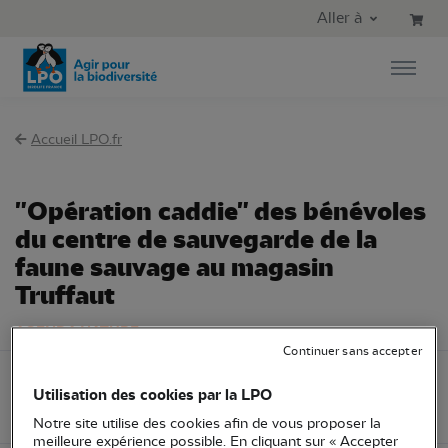
Aller au contenu principal
Aller au menu principal
Aller à
Aller à la recherche
Accueil LPO.fr
"Opération caddie" des bénévoles
du centre de sauvegarde de la
faune sauvage au magasin
Truffaut
AGENDA NATURE
Continuer sans accepter
Samedi 23 avril
LPO Occitanie
Mobilisation
Utilisation des cookies par la LPO
2022
34 - Hérault
Notre site utilise des cookies afin de vous proposer la
meilleure expérience possible. En cliquant sur « Accepter