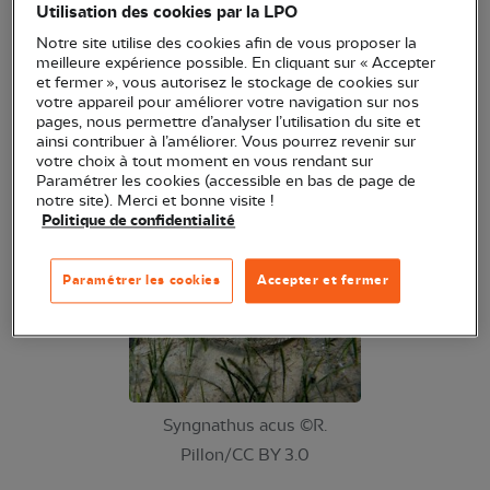
Utilisation des cookies par la LPO
thème des animaux sous-lagunaires, plantes,
Notre site utilise des cookies afin de vous proposer la
laisses d'étangs et oiseaux qui vivent sur notre
meilleure expérience possible. En cliquant sur « Accepter
littoral.
et fermer », vous autorisez le stockage de cookies sur
votre appareil pour améliorer votre navigation sur nos
pages, nous permettre d’analyser l’utilisation du site et
Animation proposée par la LPO Occitanie, membre
ainsi contribuer à l’améliorer. Vous pourrez revenir sur
du CPIE Bassin de Thau, en partenariat avec
votre choix à tout moment en vous rendant sur
Paramétrer les cookies (accessible en bas de page de
l'Office de tourisme Archipel de Thau
notre site). Merci et bonne visite !
Politique de confidentialité
Paramétrer les cookies
Accepter et fermer
Syngnathus acus ©R.
Pillon/CC BY 3.0