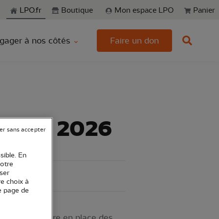
echerche
LPO.fr
Boutique
Mon espace LPO
Panier
gager à nos côtés
Faire un don
ture en 2026
er sans accepter
sible. En
votre
ser
re choix à
e page de
sés pour mettre en place des