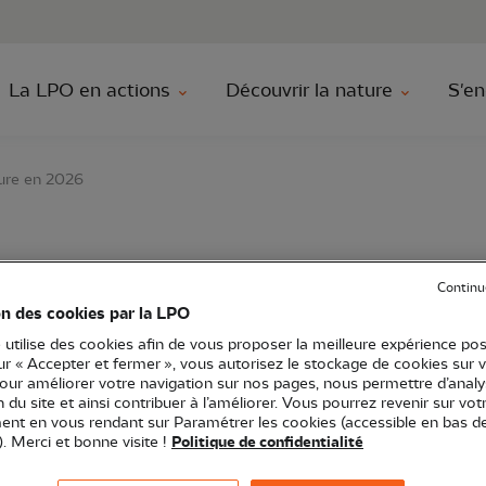
au contenu principal
Aller au menu principal
Aller à la r
La LPO en actions
Découvrir la nature
S'en
ture en 2026
on à des chantiers na
Continu
on des cookies par la LPO
 utilise des cookies afin de vous proposer la meilleure expérience pos
sur « Accepter et fermer », vous autorisez le stockage de cookies sur 
pour améliorer votre navigation sur nos pages, nous permettre d’analy
tanie
Ecovolontaire
31 - Haute-Garonne
Chantier nature
ion du site et ainsi contribuer à l’améliorer. Vous pourrez revenir sur vot
nt en vous rendant sur Paramétrer les cookies (accessible en bas d
). Merci et bonne visite !
Politique de confidentialité
ogrammes et projets, des chantiers peuvent être organi