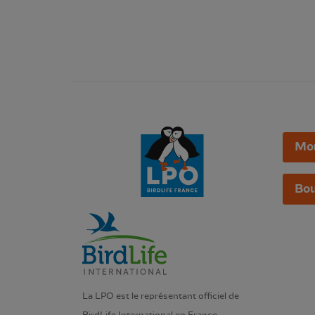
Mo
Bou
La LPO est le représentant officiel de
BirdLife International en France