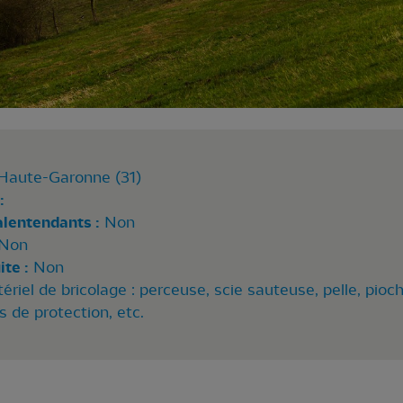
Haute-Garonne (31)
:
alentendants :
Non
Non
te :
Non
ériel de bricolage : perceuse, scie sauteuse, pelle, pio
s de protection, etc.