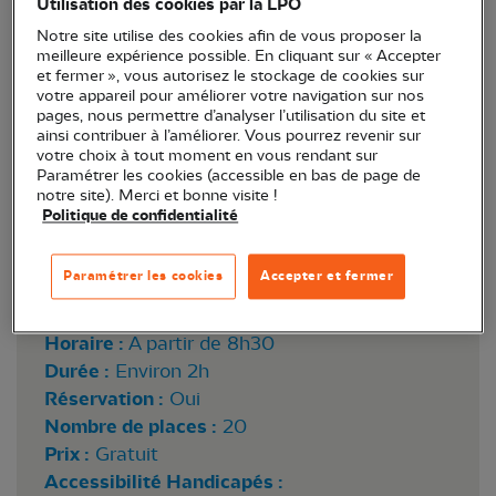
Utilisation des cookies par la LPO
Notre site utilise des cookies afin de vous proposer la
meilleure expérience possible. En cliquant sur « Accepter
et fermer », vous autorisez le stockage de cookies sur
votre appareil pour améliorer votre navigation sur nos
pages, nous permettre d’analyser l’utilisation du site et
ainsi contribuer à l’améliorer. Vous pourrez revenir sur
votre choix à tout moment en vous rendant sur
Paramétrer les cookies (accessible en bas de page de
notre site). Merci et bonne visite !
Politique de confidentialité
Lieu :
Belberaud (31)
Paramétrer les cookies
Accepter et fermer
Point de rendez-vous :
Centre culturel, Place
Saint-Exupéry
Horaire :
A partir de 8h30
Durée :
Environ 2h
Réservation :
Oui
Nombre de places :
20
Prix :
Gratuit
Accessibilité Handicapés :