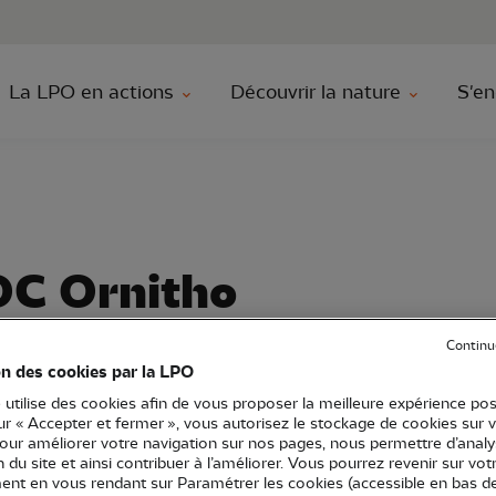
au contenu principal
Aller au menu principal
Aller à la r
La LPO en actions
Découvrir la nature
S'en
OC Ornitho
Continu
on des cookies par la LPO
O Occitanie
Formation
Sortie nature
31 - Haute-Garonne
 utilise des cookies afin de vous proposer la meilleure expérience pos
sur « Accepter et fermer », vous autorisez le stockage de cookies sur 
pour améliorer votre navigation sur nos pages, nous permettre d’analy
ion du site et ainsi contribuer à l’améliorer. Vous pourrez revenir sur vot
nt en vous rendant sur Paramétrer les cookies (accessible en bas d
'eau d'anciennes gravières et une mosaïque de milieux a