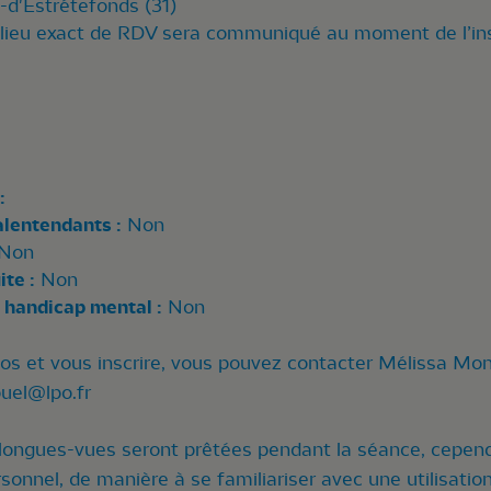
d'Estrétefonds (31)
 lieu exact de RDV sera communiqué au moment de l’ins
:
alentendants :
Non
Non
te :
Non
 handicap mental :
Non
fos et vous inscrire, vous pouvez contacter Mélissa Mon
uel@lpo.fr
 longues-vues seront prêtées pendant la séance, cepen
onnel, de manière à se familiariser avec une utilisation