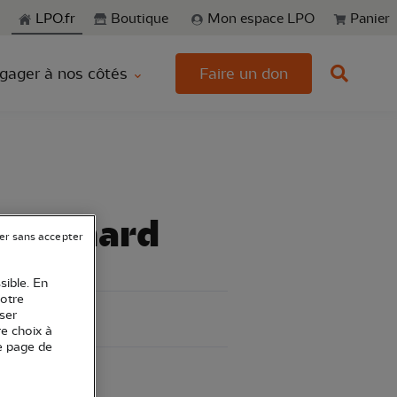
echerche
LPO.fr
Boutique
Mon espace LPO
Panier
gager à nos côtés
Faire un don
the Inard
er sans accepter
sible. En
votre
ser
re choix à
e page de