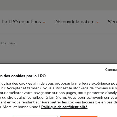
au contenu principal
Aller au menu principal
Aller à la r
La LPO en actions
Découvrir la nature
S'en
rthe Inard
des plantations Labar
Continu
on des cookies par la LPO
 utilise des cookies afin de vous proposer la meilleure expérience pos
sur « Accepter et fermer », vous autorisez le stockage de cookies sur 
pour améliorer votre navigation sur nos pages, nous permettre d’analy
LPO Occitanie
Rencontres
31 - Haute-Garonne
ion du site et ainsi contribuer à l’améliorer. Vous pourrez revenir sur vot
nt en vous rendant sur Paramétrer les cookies (accessible en bas d
). Merci et bonne visite !
Politique de confidentialité