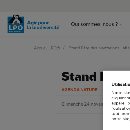
Aller 
Qui sommes-nous ?
Accueil LPO.fr
Stand Fête des plantations Laba
Stand Fête 
Utilisati
AGENDA NATURE
Notre site
cliquant 
appareil 
Dimanche 24 novembre 2024
l’utilisat
tout mome
notre site