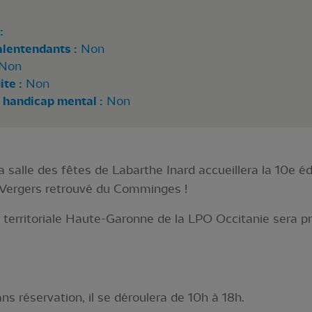
:
alentendants :
Non
Non
te :
Non
 handicap mental :
Non
salle des fêtes de Labarthe Inard accueillera la 10e éd
s Vergers retrouvé du Comminges !
n territoriale Haute-Garonne de la LPO Occitanie sera p
ns réservation, il se déroulera de 10h à 18h.