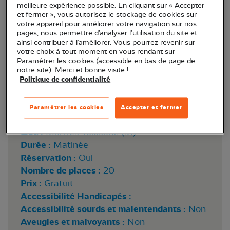
meilleure expérience possible. En cliquant sur « Accepter
et fermer », vous autorisez le stockage de cookies sur
votre appareil pour améliorer votre navigation sur nos
pages, nous permettre d’analyser l’utilisation du site et
ainsi contribuer à l’améliorer. Vous pourrez revenir sur
votre choix à tout moment en vous rendant sur
Paramétrer les cookies (accessible en bas de page de
notre site). Merci et bonne visite !
Couple de Sarcelles d'hiver ©P-M. Epiney
Politique de confidentialité
Wikimedia Commons
Paramétrer les cookies
Accepter et fermer
Lieu :
Martres-Tolosane (31)
Durée :
Matinée
Réservation :
Oui
Nombre de places :
20
Prix :
Gratuit
Accessibilité Handicapés :
Accessibilité sourds et malentendants :
Non
Aveugles et malvoyants :
Non