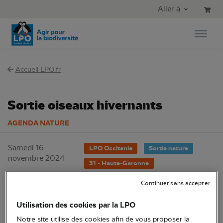
Aller au contenu principal
Aller au menu principal
Aller à
Aller à la recherche
Accueil LPO.fr
Sortie oiseaux hivernants
AGENDA NATURE
Samedi 16
LPO Occitanie
Sortie nature
novembre 2024
31 - Haute-Garonne
Continuer sans accepter
Utilisation des cookies par la LPO
Notre site utilise des cookies afin de vous proposer la