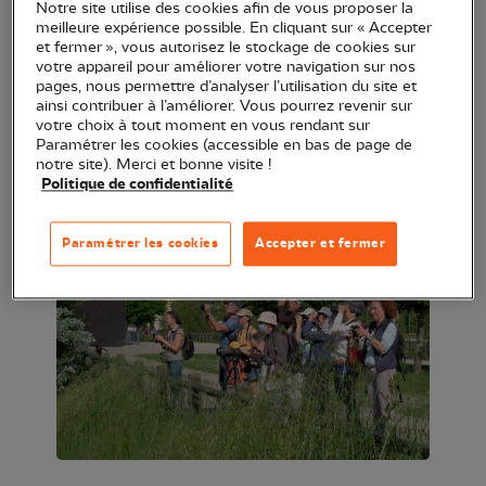
Notre site utilise des cookies afin de vous proposer la
place tiré du sac) suivie l'après-midi des assises
meilleure expérience possible. En cliquant sur « Accepter
et fermer », vous autorisez le stockage de cookies sur
annuelles de la LPO Occitanie DT Haute-Garonne,
votre appareil pour améliorer votre navigation sur nos
occasion de faire un bilan de l'année écoulée, tracer
pages, nous permettre d’analyser l’utilisation du site et
ainsi contribuer à l’améliorer. Vous pourrez revenir sur
des perspectives pour 2024 et plus généralement
votre choix à tout moment en vous rendant sur
lieu d'échanges entre les adhérents.
Paramétrer les cookies (accessible en bas de page de
notre site). Merci et bonne visite !
Politique de confidentialité
Paramétrer les cookies
Accepter et fermer