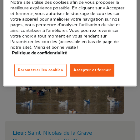
Notre site utilise des cookies afin de vous proposer la
en France avec de nombreuses espèce d'anatidés
meilleure expérience possible. En cliquant sur « Accepter
et de Laridés. La chance aidant, Courlis cendré et
et fermer », vous autorisez le stockage de cookies sur
votre appareil pour améliorer votre navigation sur nos
spatule blanche sont également possibles. Rendez-
pages, nous permettre d’analyser l’utilisation du site et
vous à 9h30 pour une grosse matinée
ainsi contribuer à l’améliorer. Vous pourrez revenir sur
votre choix à tout moment en vous rendant sur
d'observations. Prévoir un en cas si vous voulez
Paramétrer les cookies (accessible en bas de page de
souhaitez prolonger la visite.
notre site). Merci et bonne visite !
Politique de confidentialité
Paramétrer les cookies
Accepter et fermer
Lieu :
Saint-Nicolas de la Grave