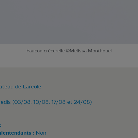
Faucon crécerelle ©Melissa Monthouel
âteau de Laréole
edis (03/08, 10/08, 17/08 et 24/08)
:
alentendants :
Non