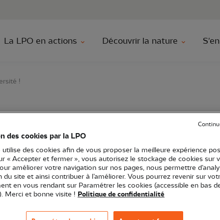
au contenu principal
Aller au menu principal
Aller à la r
La LPO en actions
Découvrir la nature
S'en
rsité !
if : Sauvez la biodiver
Continu
on des cookies par la LPO
 utilise des cookies afin de vous proposer la meilleure expérience pos
sur « Accepter et fermer », vous autorisez le stockage de cookies sur 
pour améliorer votre navigation sur nos pages, nous permettre d’analy
di 24 août 2024
ion du site et ainsi contribuer à l’améliorer. Vous pourrez revenir sur vot
LPO Occitanie
Atelier
31 - Haute-Garon
nt en vous rendant sur Paramétrer les cookies (accessible en bas d
). Merci et bonne visite !
Politique de confidentialité