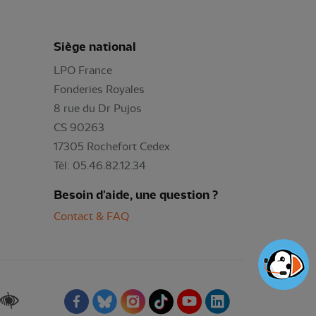
Siège national
LPO France
Fonderies Royales
8 rue du Dr Pujos
CS 90263
17305 Rochefort Cedex
Tél: 05.46.82.12.34
Besoin d'aide, une question ?
Contact & FAQ
Renforcer les contrastes