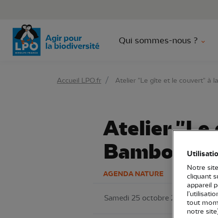
Aller 
Qui sommes-nous ?
Accueil LPO.fr
Atelier "Le gîte et le couvert" à
Atelier "Le 
Bambouser
Utilisati
Notre site
AGENDA NATURE
cliquant 
appareil 
l’utilisat
Samedi 25 octobre 2025
LPO 
tout mome
notre site