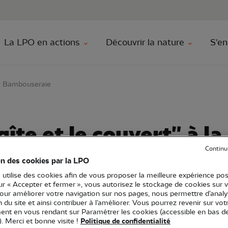
au contenu principal
Aller au menu principal
Aller à la r
La LPO en actions
Découvrir la nature
S'en
 la Bambouseraie
gîte et le couvert" à la
Continu
aie
on des cookies par la LPO
 utilise des cookies afin de vous proposer la meilleure expérience pos
sur « Accepter et fermer », vous autorisez le stockage de cookies sur 
pour améliorer votre navigation sur nos pages, nous permettre d’analy
ion du site et ainsi contribuer à l’améliorer. Vous pourrez revenir sur vot
Occitanie
Atelier
30 - Gard
nt en vous rendant sur Paramétrer les cookies (accessible en bas d
). Merci et bonne visite !
Politique de confidentialité