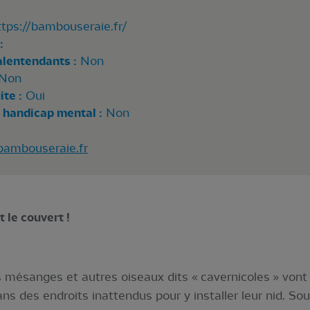
 https://bambouseraie.fr/
:
alentendants :
Non
Non
te :
Oui
 handicap mental :
Non
mbouseraie.fr
t le couvert !
 mésanges et autres oiseaux dits « cavernicoles » vont
ns des endroits inattendus pour y installer leur nid. Sou