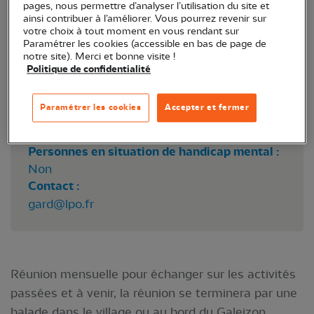
pages, nous permettre d’analyser l’utilisation du site et
Point de rendez-vous :
Foyer des Jonquilles,
ainsi contribuer à l’améliorer. Vous pourrez revenir sur
près de l'Espace Nelson Mandela
votre choix à tout moment en vous rendant sur
Paramétrer les cookies (accessible en bas de page de
Réservation :
Non
notre site). Merci et bonne visite !
Prix :
Gratuit
Politique de confidentialité
Accessibilité Handicapés :
Accessibilité sourds et malentendants :
Non
Paramétrer les cookies
Accepter et fermer
Aveugles et malvoyants :
Non
Personnes à mobilité réduite :
Non
Personnes en situation de handicap mental :
Non
Contact :
gard@lpo.fr
Réunion mensuelle pour échanger sur les activités
passées et à venir, la réunion se terminera par une
balade dans le village ou au bord du Galeizon.