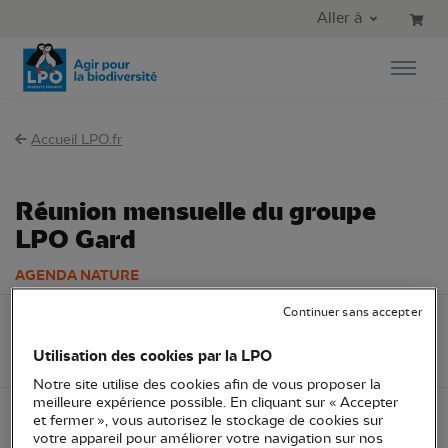
Aller au contenu principal
Aller au menu principal
Aller à
Aller à la recherche
Accueil LPO.fr
Réunion mensuelle du groupe
LPO Gard
AGENDA NATURE
Continuer sans accepter
Mardi 16 mai
LPO Occitanie
Réunion
30 - Gard
2023
Utilisation des cookies par la LPO
Adhérents LPO
Notre site utilise des cookies afin de vous proposer la
meilleure expérience possible. En cliquant sur « Accepter
et fermer », vous autorisez le stockage de cookies sur
votre appareil pour améliorer votre navigation sur nos