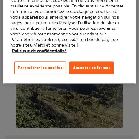
Notre site utilise des cookies afin de vous proposer la
meilleure expérience possible. En cliquant sur « Accepter
A partir du recueil d’archives, la production du vin
et fermer », vous autorisez le stockage de cookies sur
votre appareil pour améliorer votre navigation sur nos
aux 17° et 18° siècles sur le vignoble du Fel et sa
pages, nous permettre d’analyser l’utilisation du site et
commercialisation à Mur de Barrez et ses
ainsi contribuer à l’améliorer. Vous pourrez revenir sur
votre choix à tout moment en vous rendant sur
environs au 18° siècle seront présentés.
Paramétrer les cookies (accessible en bas de page de
notre site). Merci et bonne visite !
Politique de confidentialité
Paramétrer les cookies
Accepter et fermer