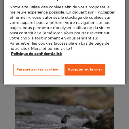
Lors d’une boucle de 5 km, nous longerons
Notre site utilise des cookies afin de vous proposer la
meilleure expérience possible. En cliquant sur « Accepter
les berges de la rivière ce qui nous permettra
et fermer », vous autorisez le stockage de cookies sur
d’observer quelques oiseaux tels que le Cincle
votre appareil pour améliorer votre navigation sur nos
pages, nous permettre d’analyser l’utilisation du site et
plongeur, les bergeronnettes, Martin-pêcheur
ainsi contribuer à l’améliorer. Vous pourrez revenir sur
d’Europe.
votre choix à tout moment en vous rendant sur
Paramétrer les cookies (accessible en bas de page de
Une halte est prévue au rucher école.
notre site). Merci et bonne visite !
Nous pourrons, après avoir enfilé les
Politique de confidentialité
combinaisons protectrices, découvrir la vie dans la
ruche et mieux comprendre le rôle et le travail
Paramétrer les cookies
Accepter et fermer
remarquable de ces insectes.