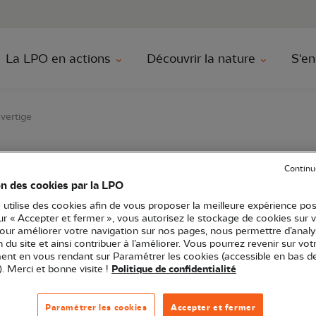
au contenu principal
Aller au menu principal
Aller à la r
La LPO en actions
Découvrir la nature
S'en
vertige
Continu
 depuis le balcon du v
on des cookies par la LPO
 utilise des cookies afin de vous proposer la meilleure expérience pos
sur « Accepter et fermer », vous autorisez le stockage de cookies sur 
pour améliorer votre navigation sur nos pages, nous permettre d’analy
ion du site et ainsi contribuer à l’améliorer. Vous pourrez revenir sur vot
O Occitanie
Sortie nature
12 - Aveyron
48 - Lozère
nt en vous rendant sur Paramétrer les cookies (accessible en bas d
). Merci et bonne visite !
Politique de confidentialité
Paramétrer les cookies
Accepter et fermer
ausse Méjean à la recherche du discret Tichodrome éch