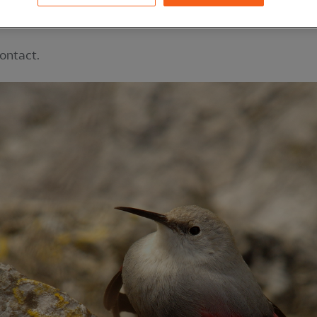
géants des airs, les vautours. Forme physique exigée, p
ontact.