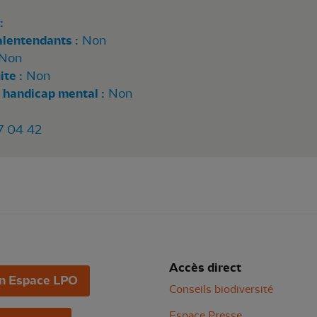
:
alentendants :
Non
Non
te :
Non
 handicap mental :
Non
7 04 42
Accès direct
n Espace LPO
Conseils biodiversité
Espace Presse