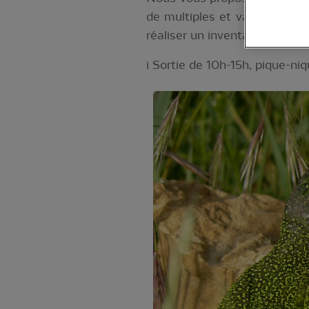
de multiples et vastes muret
réaliser un inventaire complet
i Sortie de 10h-15h, pique-niq