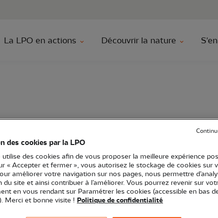
au contenu principal
Aller au menu principal
Aller à la r
La LPO en actions
Découvrir la nature
S'en
 d’Irlande !
Continu
on des cookies par la LPO
 utilise des cookies afin de vous proposer la meilleure expérience pos
sur « Accepter et fermer », vous autorisez le stockage de cookies sur 
pour améliorer votre navigation sur nos pages, nous permettre d’analy
tanie
Sortie nature
12 - Aveyron
ion du site et ainsi contribuer à l’améliorer. Vous pourrez revenir sur vot
nt en vous rendant sur Paramétrer les cookies (accessible en bas d
). Merci et bonne visite !
Politique de confidentialité
r découvir les communaux du Grand Mas, sous un petit 