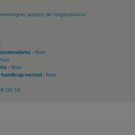
renseigner auprès de l'organisateur
:
alentendants :
Non
Non
te :
Non
 handicap mental :
Non
98 00 53