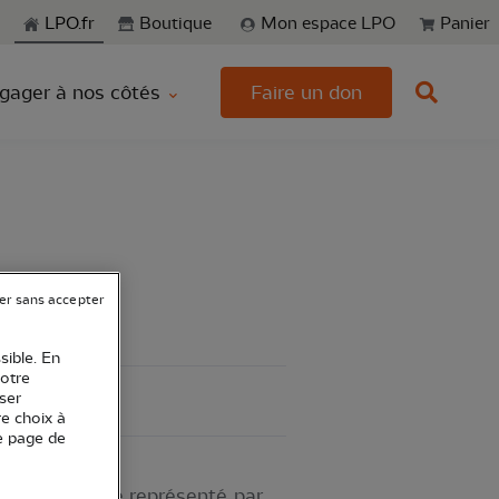
echerche
LPO.fr
Boutique
Mon espace LPO
Panier
gager à nos côtés
Faire un don
er sans accepter
sible. En
votre
ser
re choix à
e page de
air d’Irlande représenté par