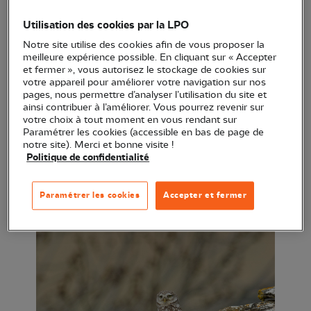
exceptionnel pour connaître les chouettes et
Utilisation des cookies par la LPO
hiboux mais également leurs compagnons de la vie
Notre site utilise des cookies afin de vous proposer la
nocturne.
meilleure expérience possible. En cliquant sur « Accepter
et fermer », vous autorisez le stockage de cookies sur
A travers un diaporama, nous vous ferons découvrir
votre appareil pour améliorer votre navigation sur nos
pages, nous permettre d’analyser l’utilisation du site et
la vie de ces rapaces nocturnes. Puis nous
ainsi contribuer à l’améliorer. Vous pourrez revenir sur
poursuivrons par une balade à l’écoute de la
votre choix à tout moment en vous rendant sur
Paramétrer les cookies (accessible en bas de page de
Chevêche d’Athéna.
notre site). Merci et bonne visite !
Politique de confidentialité
Paramétrer les cookies
Accepter et fermer