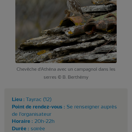
Chevêche d'Athéna avec un campagnol dans les
serres © B. Berthémy
Lieu :
Tayrac (12)
Point de rendez-vous :
Se renseigner auprès
de l'organisateur
Horaire :
20h-22h
Durée :
soirée