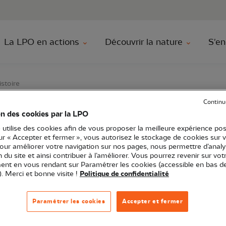
au contenu principal
Aller au menu principal
Aller à la r
La LPO en actions
Découvrir la nature
S'en
stoire
Continu
on des cookies par la LPO
, raconte-nous ton his
 utilise des cookies afin de vous proposer la meilleure expérience pos
sur « Accepter et fermer », vous autorisez le stockage de cookies sur 
pour améliorer votre navigation sur nos pages, nous permettre d’analy
ion du site et ainsi contribuer à l’améliorer. Vous pourrez revenir sur vot
nt en vous rendant sur Paramétrer les cookies (accessible en bas d
). Merci et bonne visite !
Politique de confidentialité
Occitanie
Sports et biodiversité
Sortie nature
12 - Aveyron
Paramétrer les cookies
Accepter et fermer
des castors et de leur milieu de vie