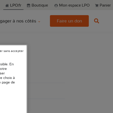
echerche
LPO.fr
Boutique
Mon espace LPO
Panier
gager à nos côtés
Faire un don
er sans accepter
toire
sible. En
votre
ser
re choix à
e page de