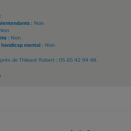
:
alentendants :
Non
Non
te :
Non
 handicap mental :
Non
uprès de Thibaut Robert : 05 65 42 94 48.
n