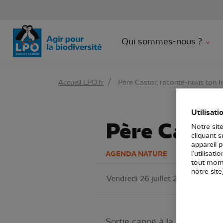
Aller 
Qui sommes-nous ?
Accueil LPO.fr
Père Castor, raconte-nous ton hi
Utilisati
Père Castor
Notre site
cliquant 
appareil 
l’utilisat
AGENDA NATURE
tout mome
notre site
Vendredi 26 juillet 2024
LPO 
Sortie canoë à la découverte 