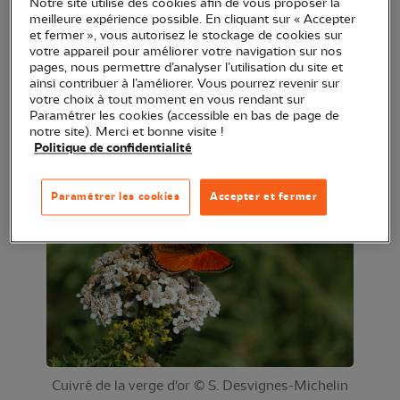
Notre site utilise des cookies afin de vous proposer la
la journée au rythme tranquille de la découverte
meilleure expérience possible. En cliquant sur « Accepter
et fermer », vous autorisez le stockage de cookies sur
des papillons d’altitude et des milieux humides
votre appareil pour améliorer votre navigation sur nos
encore préservés.
pages, nous permettre d’analyser l’utilisation du site et
ainsi contribuer à l’améliorer. Vous pourrez revenir sur
votre choix à tout moment en vous rendant sur
Dénivelé 300 m maximum. Prévoir de bonnes
Paramétrer les cookies (accessible en bas de page de
chaussures et un pique-nique tiré du sac.
notre site). Merci et bonne visite !
Politique de confidentialité
Paramétrer les cookies
Accepter et fermer
Cuivré de la verge d'or © S. Desvignes-Michelin