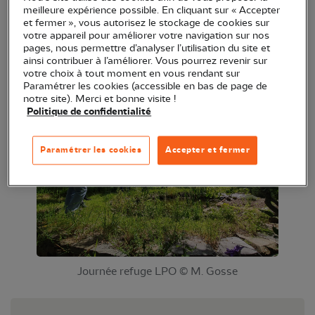
meilleure expérience possible. En cliquant sur « Accepter
visite des lieux et témoignages des
et fermer », vous autorisez le stockage de cookies sur
aménagements, initiation aux papillons de jour et
votre appareil pour améliorer votre navigation sur nos
pages, nous permettre d’analyser l’utilisation du site et
zygènes).
ainsi contribuer à l’améliorer. Vous pourrez revenir sur
votre choix à tout moment en vous rendant sur
Paramétrer les cookies (accessible en bas de page de
notre site). Merci et bonne visite !
Politique de confidentialité
Paramétrer les cookies
Accepter et fermer
Journée refuge LPO © M. Gosse