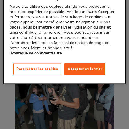
travers les âges. Vous comprendrez leur biologie,
Notre site utilise des cookies afin de vous proposer la
meilleure expérience possible. En cliquant sur « Accepter
leur cycle de vie et les menaces qui pèsent sur
et fermer », vous autorisez le stockage de cookies sur
elles.
votre appareil pour améliorer votre navigation sur nos
pages, nous permettre d’analyser l’utilisation du site et
ainsi contribuer à l’améliorer. Vous pourrez revenir sur
A la tombée de la nuit, au bord de l’eau, si vous
votre choix à tout moment en vous rendant sur
vous faites discrets peut-être aurez-vous la chance
Paramétrer les cookies (accessible en bas de page de
notre site). Merci et bonne visite !
de les entendre…
Politique de confidentialité
Paramétrer les cookies
Accepter et fermer