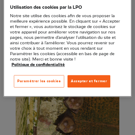
travers les âges. Vous comprendrez leur biologie,
Utilisation des cookies par la LPO
leur cycle de vie et les menaces qui pèsent sur
Notre site utilise des cookies afin de vous proposer la
elles.
meilleure expérience possible. En cliquant sur « Accepter
et fermer », vous autorisez le stockage de cookies sur
votre appareil pour améliorer votre navigation sur nos
A la tombée de la nuit, au bord de l’eau, si vous
pages, nous permettre d’analyser l’utilisation du site et
vous faites discrets peut-être aurez-vous la chance
ainsi contribuer à l’améliorer. Vous pourrez revenir sur
votre choix à tout moment en vous rendant sur
de les entendre…
Paramétrer les cookies (accessible en bas de page de
notre site). Merci et bonne visite !
Politique de confidentialité
Paramétrer les cookies
Accepter et fermer