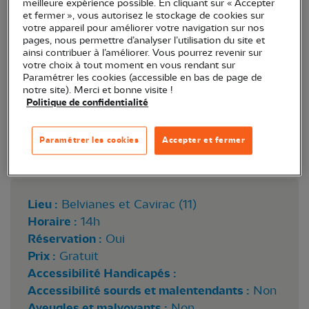
meilleure expérience possible. En cliquant sur « Accepter
et fermer », vous autorisez le stockage de cookies sur
votre appareil pour améliorer votre navigation sur nos
pages, nous permettre d’analyser l’utilisation du site et
ainsi contribuer à l’améliorer. Vous pourrez revenir sur
votre choix à tout moment en vous rendant sur
Paramétrer les cookies (accessible en bas de page de
notre site). Merci et bonne visite !
Politique de confidentialité
Paramétrer les cookies
Accepter et fermer
Circaete Jean-le-Blanc Sylvain_Albouy
Lieu :
Belvianes et Cavirac (11)
Horaire :
14h
Réservation :
Oui
Prix :
Gratuit
Accessibilité Handicapés :
Accessibilité sourds et malentendants :
Non
Aveugles et malvoyants :
Non