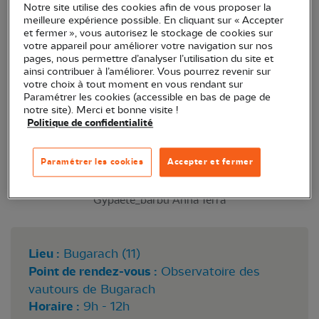
Notre site utilise des cookies afin de vous proposer la
Des animations pour découvrir les vautours durant
meilleure expérience possible. En cliquant sur « Accepter
et fermer », vous autorisez le stockage de cookies sur
les jeudis de l'été dans le cadre du Life Gyp'Act
votre appareil pour améliorer votre navigation sur nos
pages, nous permettre d’analyser l’utilisation du site et
ainsi contribuer à l’améliorer. Vous pourrez revenir sur
votre choix à tout moment en vous rendant sur
Paramétrer les cookies (accessible en bas de page de
notre site). Merci et bonne visite !
Politique de confidentialité
Paramétrer les cookies
Accepter et fermer
Gypaète_barbu Anna Terra
Lieu :
Bugarach (11)
Point de rendez-vous :
Observatoire des
vautours de Bugarach
Horaire :
9h - 12h