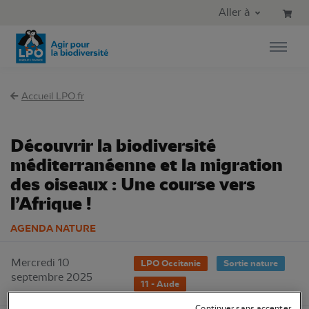
Aller au contenu principal
Aller au menu principal
Aller à
Aller à la recherche
Accueil LPO.fr
Découvrir la biodiversité
méditerranéenne et la migration
des oiseaux : Une course vers
l’Afrique !
AGENDA NATURE
Mercredi 10
LPO Occitanie
Sortie nature
septembre 2025
11 - Aude