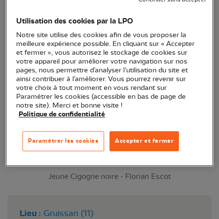
Continuer sans accepter
Utilisation des cookies par la LPO
Animation pour comprendre et voir la migration des
Notre site utilise des cookies afin de vous proposer la
oiseaux sur un site privilégié du Roc de Conilhac,
meilleure expérience possible. En cliquant sur « Accepter
suivi d’une courte balade nature à l’étang voisin s’il
et fermer », vous autorisez le stockage de cookies sur
votre appareil pour améliorer votre navigation sur nos
nous reste du temps !
pages, nous permettre d’analyser l’utilisation du site et
ainsi contribuer à l’améliorer. Vous pourrez revenir sur
votre choix à tout moment en vous rendant sur
Paramétrer les cookies (accessible en bas de page de
notre site). Merci et bonne visite !
Politique de confidentialité
Paramétrer les cookies
Accepter et fermer
Jeune Cigogne noire - Florian Escot
Lieu :
Gruissan (11)