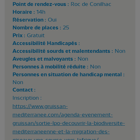
Point de rendez-vous :
Roc de Conilhac
Horaire :
14h
Réservation :
Oui
Nombre de places :
25
Prix :
Gratuit
Accessibilité Handicapés :
Accessibilité sourds et malentendants :
Non
Aveugles et malvoyants :
Non
Personnes à mobilité réduite :
Non
Personnes en situation de handicap mental :
Non
Contact :
Inscription :
https://www.gruissan-
mediterranee.com/agenda-evenement-
gruissan/sortie-lpo-decouvrir-la-biodiversite-
mediterraneenne-et-la-migration-des-
oiseaux-une-course-vers-lafrique/