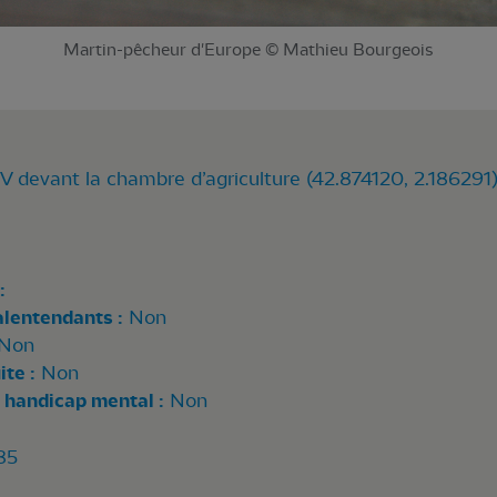
Martin-pêcheur d'Europe © Mathieu Bourgeois
 devant la chambre d’agriculture (42.874120, 2.186291
:
alentendants :
Non
Non
te :
Non
 handicap mental :
Non
85