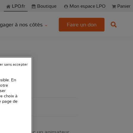
echerche
LPO.fr
Boutique
Mon espace LPO
Panier
gager à nos côtés
Faire un don
er sans accepter
sible. En
votre
ser
re choix à
e page de
 habitants avec un animateur