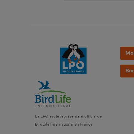
Mo
Bou
La LPO est le représentant officiel de
BirdLife International en France