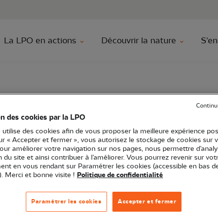
au contenu principal
Aller au menu principal
Aller à la r
La LPO en actions
Découvrir la nature
S'en
Continu
on des cookies par la LPO
 bord de l’Aude
 utilise des cookies afin de vous proposer la meilleure expérience pos
sur « Accepter et fermer », vous autorisez le stockage de cookies sur 
pour améliorer votre navigation sur nos pages, nous permettre d’analy
ion du site et ainsi contribuer à l’améliorer. Vous pourrez revenir sur vot
nt en vous rendant sur Paramétrer les cookies (accessible en bas d
O Occitanie
Sortie nature
11 - Aude
). Merci et bonne visite !
Politique de confidentialité
Paramétrer les cookies
Accepter et fermer
e, le fleuve Aude regorge de vie ! Venez découvrir ses