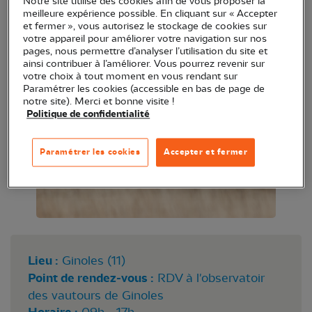
Notre site utilise des cookies afin de vous proposer la
rapaces qui assurent le rôle d’équarrisseurs dans la
meilleure expérience possible. En cliquant sur « Accepter
et fermer », vous autorisez le stockage de cookies sur
nature.
votre appareil pour améliorer votre navigation sur nos
pages, nous permettre d’analyser l’utilisation du site et
ainsi contribuer à l’améliorer. Vous pourrez revenir sur
votre choix à tout moment en vous rendant sur
Paramétrer les cookies (accessible en bas de page de
notre site). Merci et bonne visite !
Politique de confidentialité
Paramétrer les cookies
Accepter et fermer
Lieu :
Ginoles (11)
Point de rendez-vous :
RDV à l'observatoir
des vautours de Ginoles
09h - 17h