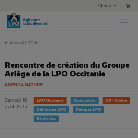
Aller au contenu principal
Aller au menu principal
Aller à
Aller à la recherche
Accueil LPO.fr
Rencontre de création du Groupe
Ariège de la LPO Occitanie
AGENDA NATURE
Samedi 19
LPO Occitanie
Rencontres
09 - Ariège
avril 2025
Adhérents LPO
Refuges LPO
Bénévoles