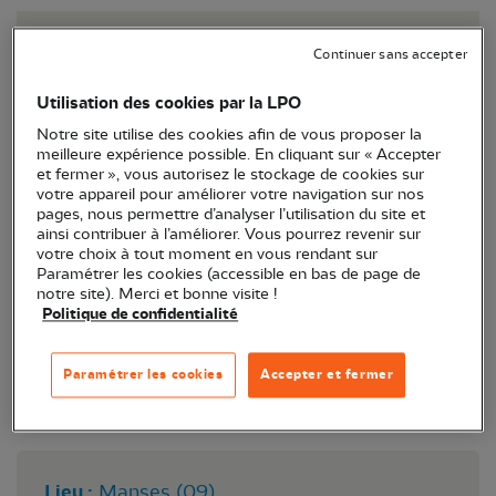
Suite aux rencontres proposées à l'automne
Continuer sans accepter
2024 et en février 2025, nous invitons les
personnes qui souhaiteraient s'investir dans la
Utilisation des cookies par la LPO
création du Groupe Ariège de la LPO Occitanie à
Notre site utilise des cookies afin de vous proposer la
une rencontre de printemps le
samedi 19/04 à
meilleure expérience possible. En cliquant sur « Accepter
Manses (09).
et fermer », vous autorisez le stockage de cookies sur
votre appareil pour améliorer votre navigation sur nos
pages, nous permettre d’analyser l’utilisation du site et
ainsi contribuer à l’améliorer. Vous pourrez revenir sur
votre choix à tout moment en vous rendant sur
Paramétrer les cookies (accessible en bas de page de
notre site). Merci et bonne visite !
Politique de confidentialité
Paramétrer les cookies
Accepter et fermer
Lieu :
Manses (09)