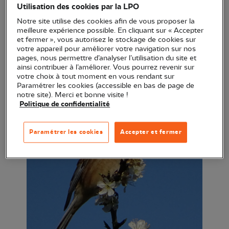
Utilisation des cookies par la LPO
Au cours de cette séance, Marc Duvilla,
Notre site utilise des cookies afin de vous proposer la
ornithologue chargé de missions à la LPO
meilleure expérience possible. En cliquant sur « Accepter
et fermer », vous autorisez le stockage de cookies sur
Normandie, abordera différentes familles de
votre appareil pour améliorer votre navigation sur nos
passereaux d’Europe et les détails à observer pour
pages, nous permettre d’analyser l’utilisation du site et
ainsi contribuer à l’améliorer. Vous pourrez revenir sur
une bonne identification !
votre choix à tout moment en vous rendant sur
Paramétrer les cookies (accessible en bas de page de
notre site). Merci et bonne visite !
Politique de confidentialité
Paramétrer les cookies
Accepter et fermer