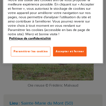
Notre site utilise des cookies afin de vous proposer la
stationnement régulier et Oies cendrées,
meilleure expérience possible. En cliquant sur « Accepter
et fermer », vous autorisez le stockage de cookies sur
quelquefois des Oies plus rares) ainsi que les
votre appareil pour améliorer votre navigation sur nos
limicoles hivernants.
pages, nous permettre d’analyser l’utilisation du site et
ainsi contribuer à l’améliorer. Vous pourrez revenir sur
votre choix à tout moment en vous rendant sur
Paramétrer les cookies (accessible en bas de page de
notre site). Merci et bonne visite !
Politique de confidentialité
Paramétrer les cookies
Accepter et fermer
Oie rieuse © Frédéric Malvaud
Lieu :
Sainte-Marie du Mont (50)