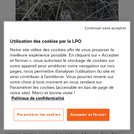
Continuer sans accepter
Utilisation des cookies par la LPO
Notre site utilise des cookies afin de vous proposer la
meilleure expérience possible. En cliquant sur « Accepter
et fermer », vous autorisez le stockage de cookies sur
Hibou moyen-duc © Frédéric Malvaud /LPO
votre appareil pour améliorer votre navigation sur nos
Normandie
pages, nous permettre d’analyser l’utilisation du site et
ainsi contribuer à l’améliorer. Vous pourrez revenir sur
votre choix à tout moment en vous rendant sur
Il est toujours difficile de voir les espèces
Paramétrer les cookies (accessible en bas de page de
notre site). Merci et bonne visite !
nocturnes…qui vivent la nuit ! On entend donc
Politique de confidentialité
(plutôt qu’on ne voit) la Chouette hulotte, la
Chevêche d’Athéna (mais qui peut se montrer en
Paramétrer les cookies
Accepter et fermer
plein jour), l’Effraie des clochers (visible dans les
phares de la voiture), l’Engoulevent d’Europe et