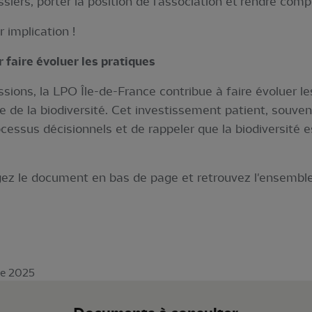
siers, porter la position de l’association et rendre comp
 implication !
 faire évoluer les pratiques
ons, la LPO Île-de-France contribue à faire évoluer les
 de la biodiversité. Cet investissement patient, souvent
cessus décisionnels et de rappeler que la biodiversité
rgez le document en bas de page et retrouvez l'ensembl
re 2025