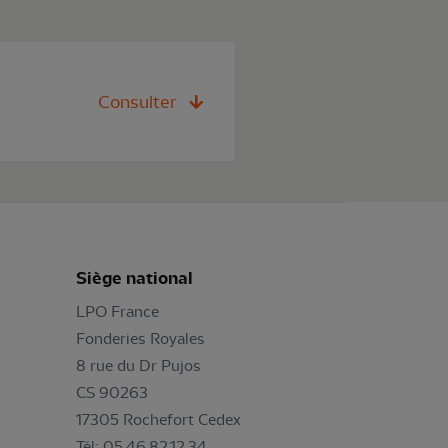
Consulter
Siège national
LPO France
Fonderies Royales
8 rue du Dr Pujos
CS 90263
17305 Rochefort Cedex
Tél: 05.46.82.12.34