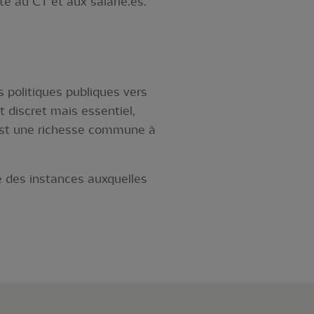
te au CT et aux salarié.es.
 politiques publiques vers
 discret mais essentiel,
 est une richesse commune à
e des instances auxquelles