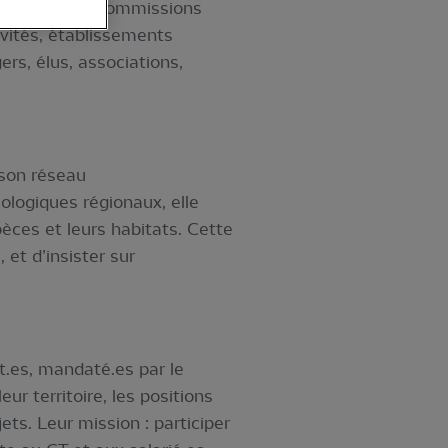
rtaines de ces commissions
tivités, établissements
ers, élus, associations,
 son réseau
ologiques régionaux, elle
pèces et leurs habitats. Cette
 et d’insister sur
t.es, mandaté.es par le
ur territoire, les positions
ts. Leur mission : participer