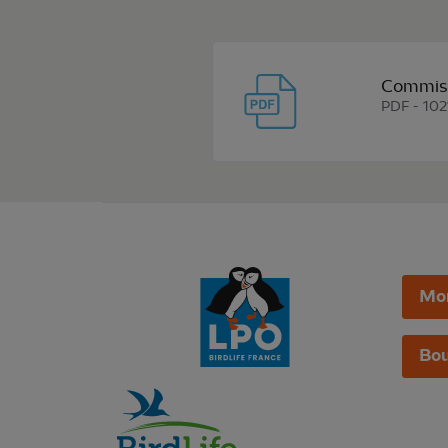
Commiss
PDF - 102
Mo
Bou