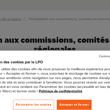
au contenu principal
Aller au menu principal
Aller à la r
n de la nature
Participation aux commissions, comités et instance
n aux commissions, comités
régionales
Continu
cipe chaque année à de nombreuses commissions, comité
on des cookies par la LPO
expertise naturaliste et son engagement en faveur de la
 utilise des cookies afin de vous proposer la meilleure expérience pos
 que la voix de la Nature puisse résonner dans les déci
sur « Accepter et fermer », vous autorisez le stockage de cookies sur 
pour améliorer votre navigation sur nos pages, nous permettre d’analy
ion du site et ainsi contribuer à l’améliorer. Vous pourrez revenir sur vot
nt en vous rendant sur Paramétrer les cookies (accessible en bas d
). Merci et bonne visite !
Politique de confidentialité
essentiels pour la biodiversité
hématiques très variées : aménagement du territoire e
Paramétrer les cookies
Accepter et fermer