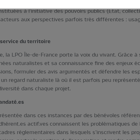
les, chasse, gestion des milieux naturels protégés... Ce
nstituées à l’initiative des pouvoirs publics (Etat, collec
 acteurs aux perspectives parfois très différentes : usag
service du territoire
, la LPO Île-de-France porte la voix du vivant. Grâce à
nnées naturalistes et sa connaissance fine des enjeux éc
cisions, formuler des avis argumentés et défendre les es
n regard naturaliste là où il est parfois peu représenté,
diversité dans chaque projet.
andaté.es
résentée dans ces instances par des bénévoles référen
adhérent.es actif.ves connaissent les problématiques de le
adres réglementaires dans lesquels s’inscrivent les proje