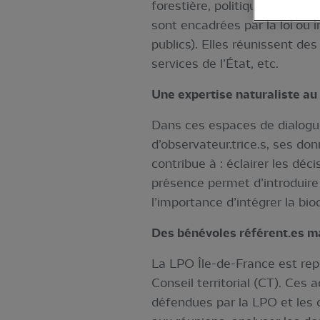
forestière, politiques agrico
sont encadrées par la loi ou i
publics). Elles réunissent des
services de l’État, etc.
Une expertise naturaliste au 
Dans ces espaces de dialogue
d’observateur.trice.s, ses do
contribue à : éclairer les dé
présence permet d’introduire u
l’importance d’intégrer la bio
Des bénévoles référent.es m
La LPO Île-de-France est rep
Conseil territorial (CT). Ces 
défendues par la LPO et les c