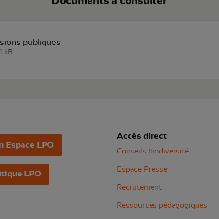
Documents à consulter
ions publiques
1 kB
Accès direct
n Espace LPO
Conseils biodiversité
Espace Presse
tique LPO
Recrutement
Ressources pédagogiques