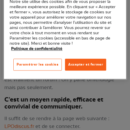
LPOdiscus est le forum de discussion interne à la
Notre site utilise des cookies afin de vous proposer la
meilleure expérience possible. En cliquant sur « Accepter
LPO Île-de-France. Il est exclusivement réservé aux
et fermer », vous autorisez le stockage de cookies sur
adhérents de notre délégation. Ce forum de
votre appareil pour améliorer votre navigation sur nos
pages, nous permettre d’analyser l’utilisation du site et
discussion est le complément de la lettre
ainsi contribuer à l’améliorer. Vous pourrez revenir sur
d'information que tous les adhérents de la
votre choix à tout moment en vous rendant sur
Paramétrer les cookies (accessible en bas de page de
délégation recoivent régulièrement. Il s'agit en
notre site). Merci et bonne visite !
effet de communiquer horizontalement entre
Politique de confidentialité
adhérents, de la façon la plus large possible, en
faisant circuler des observations, des informations,
Paramétrer les cookies
Accepter et fermer
des idées, des questions, des opinions. LPOdiscus
est vraiment un forum ! On y parle ornithologie
mais pas seulement.
C'est un moyen rapide, efficace et
convivial de communiquer.
Il suffit de se rendre à la page web suivante :
LPOdiscus.fr
et de se connecter.