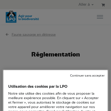
Aller au contenu principal
Aller au menu principal
Aller à
Aller à la recherche
Faune sauvage en détresse
Réglementation
Continuer sans accepter
La détention par un particulier d’un animal sauvage
prélevé dans son milieu naturel est
interdite
. Elle
Utilisation des cookies par la LPO
constitue une
infraction au Code de
Notre site utilise des cookies afin de vous proposer la
l’environnement
, passible d’une peine pouvant aller
meilleure expérience possible. En cliquant sur « Accepter
et fermer », vous autorisez le stockage de cookies sur
jusqu’à un an d’emprisonnement et 150 000 €
votre appareil pour améliorer votre navigation sur nos
d’amende. Seul l’Office français de la biodiversité