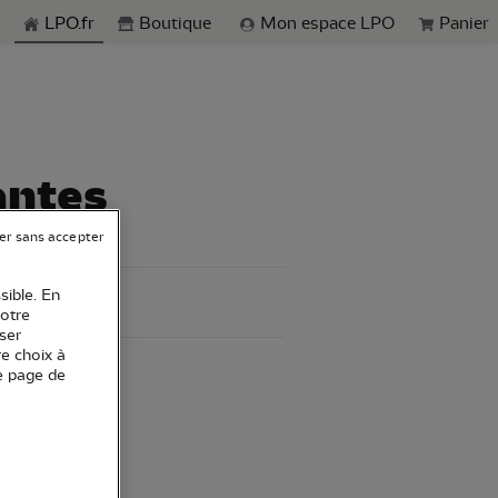
echerche
LPO.fr
Boutique
Mon espace LPO
Panier
antes
er sans accepter
sible. En
votre
ser
re choix à
e page de