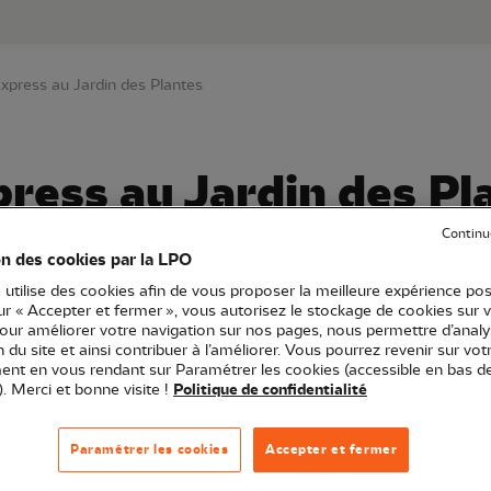
au contenu principal
Aller au menu principal
Aller à la r
xpress au Jardin des Plantes
ress au Jardin des Pl
Continu
on des cookies par la LPO
 utilise des cookies afin de vous proposer la meilleure expérience pos
Île-de-France
Sortie nature
75 - Paris
sur « Accepter et fermer », vous autorisez le stockage de cookies sur 
pour améliorer votre navigation sur nos pages, nous permettre d’analy
ion du site et ainsi contribuer à l’améliorer. Vous pourrez revenir sur vot
nt en vous rendant sur Paramétrer les cookies (accessible en bas d
e Maintigneux
). Merci et bonne visite !
Politique de confidentialité
Paramétrer les cookies
Accepter et fermer