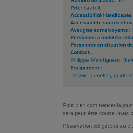
Nombre de places :
10
Prix :
Gratuit
Accessibilité Handicapés 
Accessibilité sourds et m
Aveugles et malvoyants :
Personnes à mobilité rédui
Personnes en situation de
Contact :
Philippe Maintigneux (
kal
Equipement :
Prévoir : jumelles, guide o
Pour bien commencer la journé
sera peut-être courte, mais on
Réservation obligatoire au plu