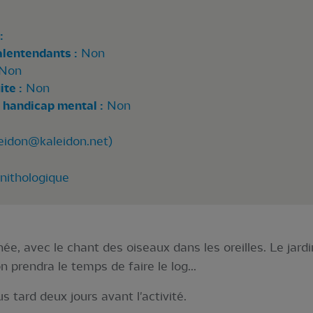
:
alentendants :
Non
Non
te :
Non
 handicap mental :
Non
eidon@kaleidon.net
)
rnithologique
e, avec le chant des oiseaux dans les oreilles. Le jardi
 prendra le temps de faire le log...
s tard deux jours avant l'activité.