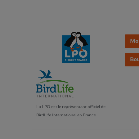
Mo
Bou
La LPO est le représentant officiel de
BirdLife International en France