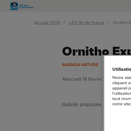
Aller 
Accueil LPO.fr
LPO Île-de-France
Ornitho E
Ornitho Exp
AGENDA NATURE
Utilisati
Notre site
Mercredi 18 février 2026
LPO 
cliquant 
appareil 
l’utilisat
tout mome
Balade proposée par Philipp
notre site