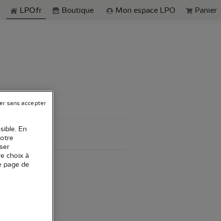
echerche
LPO.fr
Boutique
Mon espace LPO
Panier
er sans accepter
sible. En
votre
ser
re choix à
e page de