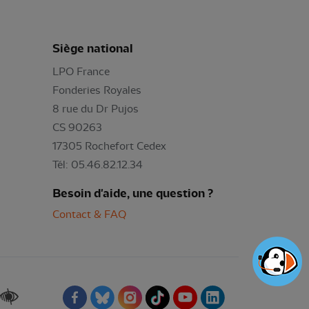
Siège national
LPO France
Fonderies Royales
8 rue du Dr Pujos
CS 90263
17305 Rochefort Cedex
Tél: 05.46.82.12.34
Besoin d'aide, une question ?
Contact & FAQ
Renforcer les contrastes