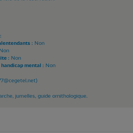
:
alentendants :
Non
Non
te :
Non
 handicap mental :
Non
7@cegetel.net
)
rche, jumelles, guide ornithologique.