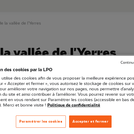
au contenu principal
Aller au menu principal
Aller à la r
e la vallée de l'Yerres
a vallée de l'Yerres
Continu
on des cookies par la LPO
 utilise des cookies afin de vous proposer la meilleure expérience pos
le-de-France
Sortie nature
77 - Seine-et-Marne
sur « Accepter et fermer », vous autorisez le stockage de cookies sur 
pour améliorer votre navigation sur nos pages, nous permettre d’analy
ion du site et ainsi contribuer à l’améliorer. Vous pourrez revenir sur vot
nt en vous rendant sur Paramétrer les cookies (accessible en bas d
). Merci et bonne visite !
Politique de confidentialité
vallée de l'Yerres en Seine-et-Marne.
Paramétrer les cookies
Accepter et fermer