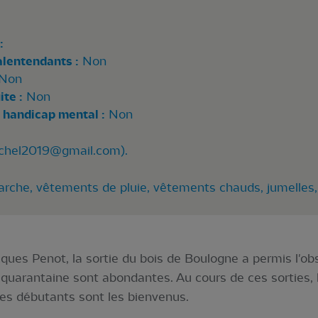
:
alentendants :
Non
Non
te :
Non
 handicap mental :
Non
chel2019@gmail.com
).
arche, vêtements de pluie, vêtements chauds, jumelles,
ques Penot, la sortie du bois de Boulogne a permis l'ob
quarantaine sont abondantes. Au cours de ces sorties, l
Les débutants sont les bienvenus.