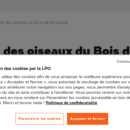
au contenu principal
Aller au menu principal
Aller à la r
te des oiseaux du Bois de Boulogne
 des oiseaux du Bois 
Continu
on des cookies par la LPO
 utilise des cookies afin de vous proposer la meilleure expérience pos
PO Île-de-France
Sortie nature
75 - Paris
sur « Accepter et fermer », vous autorisez le stockage de cookies sur 
pour améliorer votre navigation sur nos pages, nous permettre d’analy
ion du site et ainsi contribuer à l’améliorer. Vous pourrez revenir sur vot
nt en vous rendant sur Paramétrer les cookies (accessible en bas d
roposée par Michel Durand
). Merci et bonne visite !
Politique de confidentialité
Paramétrer les cookies
Accepter et fermer