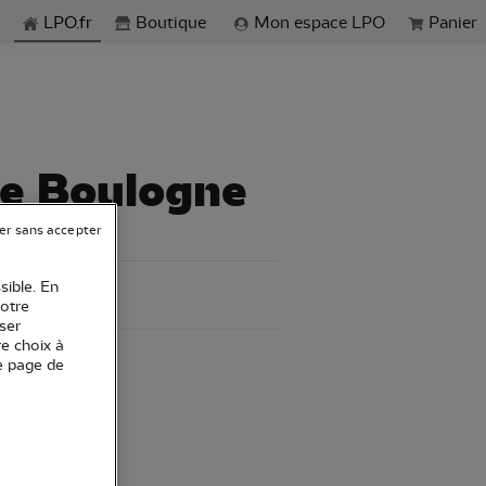
echerche
LPO.fr
Boutique
Mon espace LPO
Panier
de Boulogne
er sans accepter
sible. En
votre
ser
re choix à
e page de