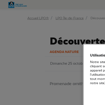
Aller 
Accueil LPO.fr
LPO Île-de-France
Découver
Découverte
AGENDA NATURE
Utilisati
Notre site
Dimanche 25 octobre 2026
L
cliquant 
appareil 
l’utilisat
tout mome
Promenade ornithologique p
notre site