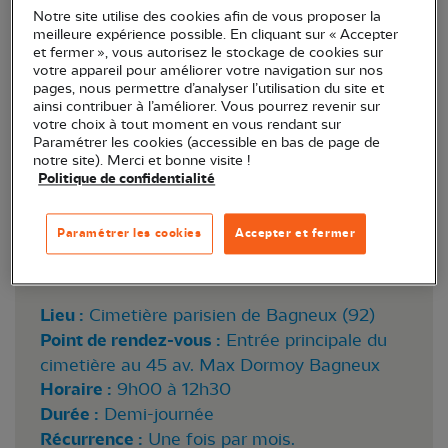
Notre site utilise des cookies afin de vous proposer la
meilleure expérience possible. En cliquant sur « Accepter
et fermer », vous autorisez le stockage de cookies sur
votre appareil pour améliorer votre navigation sur nos
pages, nous permettre d’analyser l’utilisation du site et
ainsi contribuer à l’améliorer. Vous pourrez revenir sur
votre choix à tout moment en vous rendant sur
Paramétrer les cookies (accessible en bas de page de
notre site). Merci et bonne visite !
Politique de confidentialité
Paramétrer les cookies
Accepter et fermer
Lieu :
Cimetière parisien de Bagneux (92)
Point de rendez-vous :
Entrée principale du
cimetière au 45 av. Max Dormoy Bagneux
Horaire :
9h00 à 12h30
Durée :
Demi-journée
Récurrence :
Une fois par mois.