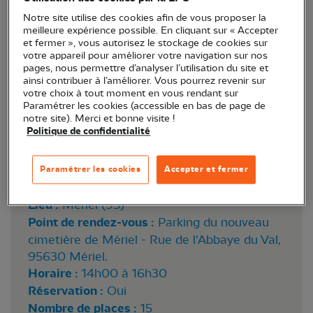
Notre site utilise des cookies afin de vous proposer la
meilleure expérience possible. En cliquant sur « Accepter
et fermer », vous autorisez le stockage de cookies sur
votre appareil pour améliorer votre navigation sur nos
pages, nous permettre d’analyser l’utilisation du site et
ainsi contribuer à l’améliorer. Vous pourrez revenir sur
votre choix à tout moment en vous rendant sur
Paramétrer les cookies (accessible en bas de page de
notre site). Merci et bonne visite !
Politique de confidentialité
Paramétrer les cookies
Accepter et fermer
Lieu :
Mériel (95)
Point de rendez-vous :
Parking du nouveau
cimetière de Mériel - Rue de l'Abbaye du Val,
95630 Mériel.
Horaire :
14h00 à 16h30
Réservation :
Oui
Nombre de places :
15