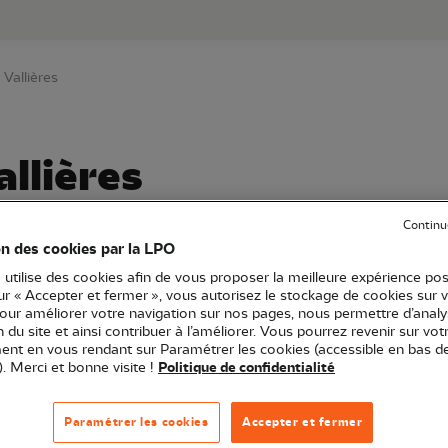
au contenu principal
Aller au menu principal
Aller à la r
 Vallières
allières
Continu
on des cookies par la LPO
PO Île-de-France
Sortie nature
77 - Seine-et-Marne
 utilise des cookies afin de vous proposer la meilleure expérience pos
sur « Accepter et fermer », vous autorisez le stockage de cookies sur 
pour améliorer votre navigation sur nos pages, nous permettre d’analy
ion du site et ainsi contribuer à l’améliorer. Vous pourrez revenir sur vot
nt en vous rendant sur Paramétrer les cookies (accessible en bas d
). Merci et bonne visite !
Politique de confidentialité
Paramétrer les cookies
Accepter et fermer