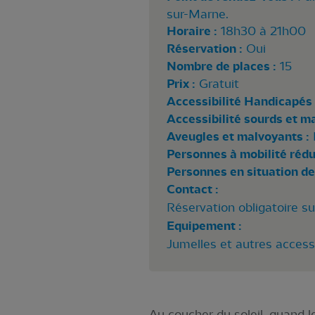
sur-Marne.
Horaire :
18h30 à 21h00
Réservation :
Oui
Nombre de places :
15
Prix :
Gratuit
Accessibilité Handicapés 
Accessibilité sourds et m
Aveugles et malvoyants :
Personnes à mobilité rédui
Personnes en situation de
Contact :
Réservation obligatoire su
Equipement :
Jumelles et autres access
Au coucher du soleil, quand le