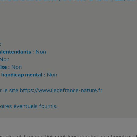
:
alentendants :
Non
Non
te :
Non
 handicap mental :
Non
r le site https://www.iledefrance-nature.fr
oires éventuels fournis.
s pics et faucons finissent leur journée, les chouettes, 