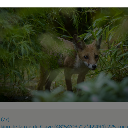
(77)
king de la rue de Claye (48°54'03.7" 2°42'49.1) 225, ru