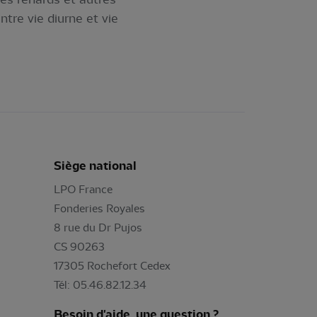
tre vie diurne et vie
Siège national
LPO France
Fonderies Royales
8 rue du Dr Pujos
CS 90263
17305 Rochefort Cedex
Tél: 05.46.82.12.34
Besoin d'aide, une question ?