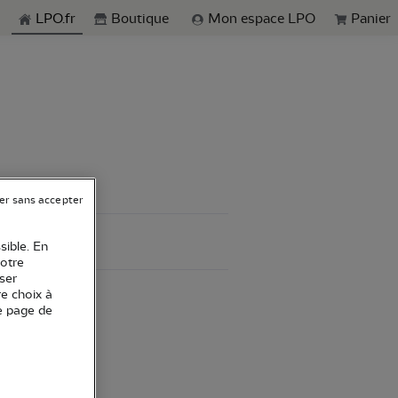
echerche
LPO.fr
Boutique
Mon espace LPO
Panier
er sans accepter
sible. En
votre
ser
re choix à
e page de