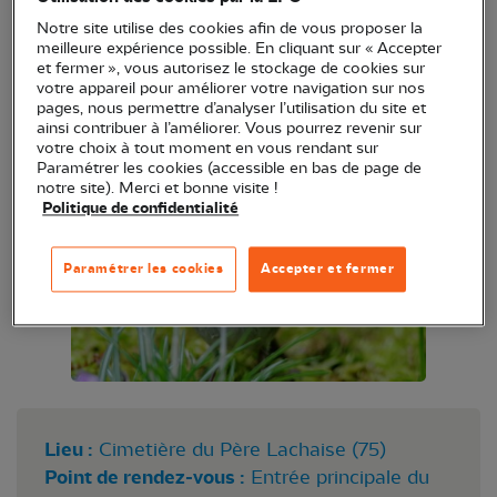
Sortie animée par Patrick Suiro
Notre site utilise des cookies afin de vous proposer la
meilleure expérience possible. En cliquant sur « Accepter
et fermer », vous autorisez le stockage de cookies sur
Dates : 6 juillet, 3 août, 7 septembre, 5 octobre, 2
votre appareil pour améliorer votre navigation sur nos
novembre et 7 décembre 2025
pages, nous permettre d’analyser l’utilisation du site et
ainsi contribuer à l’améliorer. Vous pourrez revenir sur
votre choix à tout moment en vous rendant sur
Paramétrer les cookies (accessible en bas de page de
notre site). Merci et bonne visite !
Politique de confidentialité
Paramétrer les cookies
Accepter et fermer
Lieu :
Cimetière du Père Lachaise (75)
Point de rendez-vous :
Entrée principale du