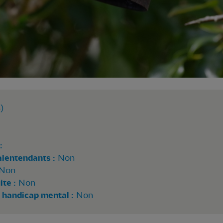
)
:
alentendants :
Non
Non
te :
Non
 handicap mental :
Non