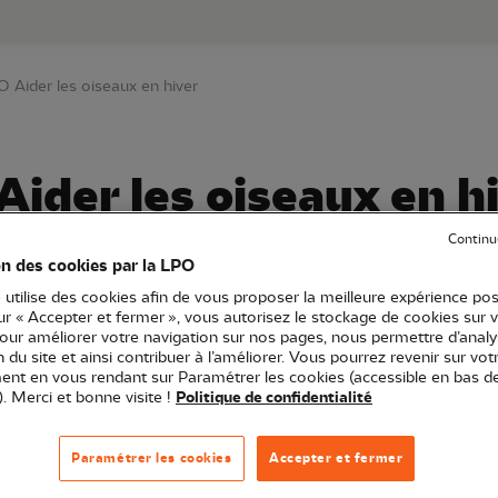
au contenu principal
Aller au menu principal
Aller à la r
 Aider les oiseaux en hiver
ider les oiseaux en h
Continu
on des cookies par la LPO
 utilise des cookies afin de vous proposer la meilleure expérience pos
O Île-de-France
Atelier
75 - Paris
sur « Accepter et fermer », vous autorisez le stockage de cookies sur 
pour améliorer votre navigation sur nos pages, nous permettre d’analy
ion du site et ainsi contribuer à l’améliorer. Vous pourrez revenir sur vot
nt en vous rendant sur Paramétrer les cookies (accessible en bas d
à 16h, venez nous rencontrer et apprendre comment aide
). Merci et bonne visite !
Politique de confidentialité
ments à leur donner et pourrez confectionner une boule 
cs et astuces en mangeoires et abreuvoirs sera égalemen
Paramétrer les cookies
Accepter et fermer