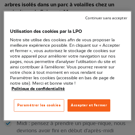
arbres isolés dans un parc à volailles chez un
agriculteur de Seine-et-Marne.
Continuer sans accepter
Utilisation des cookies par la LPO
Notre site utilise des cookies afin de vous proposer la
meilleure expérience possible. En cliquant sur « Accepter
et fermer », vous autorisez le stockage de cookies sur
votre appareil pour améliorer votre navigation sur nos
pages, nous permettre d’analyser l’utilisation du site et
ainsi contribuer à l’améliorer. Vous pourrez revenir sur
votre choix à tout moment en vous rendant sur
Paramétrer les cookies (accessible en bas de page de
Vendredi 12 décembre
: Préparation du chantier
notre site). Merci et bonne visite !
Politique de confidentialité
10h à 14h : pose des cordeaux, délimitation
des bosquets, répartition des plants dans les
Paramétrer les cookies
Accepter et fermer
bacs pour le lendemain, préparation des trous
Midi : pensez à prendre un pique-nique, nous
devrions avoir fini en début d'après-midi