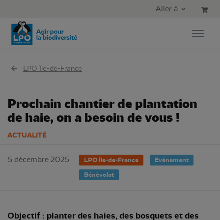
Aller au contenu principal
Aller au menu principal
Aller à
Aller à la recherche
LPO Île-de-France
Prochain chantier de plantation
de haie, on a besoin de vous !
ACTUALITÉ
5 décembre 2025
LPO Île-de-France
Evénement
Bénévolat
Objectif : planter des haies, des bosquets et des