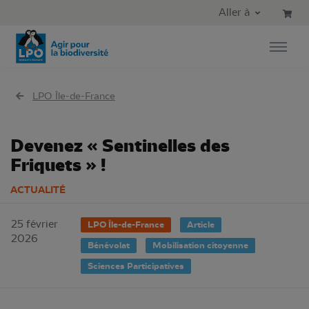
Aller au contenu principal
Aller au menu principal
Aller à
Aller à la recherche
LPO Île-de-France
Devenez « Sentinelles des
Friquets » !
ACTUALITÉ
25 février
LPO Île-de-France
Article
2026
Bénévolat
Mobilisation citoyenne
Sciences Participatives