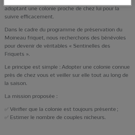
besoin d’un réseau de bénévoles motivés, chacun
adoptant une colonie proche de chez lui pour la
suivre efficacement.
Dans le cadre du programme de préservation du
Moineau friquet, nous recherchons des bénévoles
pour devenir de véritables « Sentinelles des
Friquets ».
Le principe est simple : Adopter une colonie connue
près de chez vous et veiller sur elle tout au long de
la saison.
La mission proposée :
✅ Vérifier que la colonie est toujours présente ;
✅ Estimer le nombre de couples nicheurs.