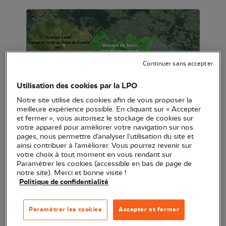
Continuer sans accepter
Utilisation des cookies par la LPO
Notre site utilise des cookies afin de vous proposer la
meilleure expérience possible. En cliquant sur « Accepter
et fermer », vous autorisez le stockage de cookies sur
votre appareil pour améliorer votre navigation sur nos
pages, nous permettre d’analyser l’utilisation du site et
ainsi contribuer à l’améliorer. Vous pourrez revenir sur
Devenez « Sentinelles des Friquets » !
votre choix à tout moment en vous rendant sur
Paramétrer les cookies (accessible en bas de page de
L’Île-de-France est vaste, et les colonies de
notre site). Merci et bonne visite !
Politique de confidentialité
Moineau friquet y sont dispersées
sur une quinzaine de communes du territoire. Pour
Paramétrer les cookies
Accepter et fermer
mieux les suivre et agir efficacement, nous avons