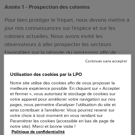
Année 1 - Prospection des colonies
Pour bien protéger le friquet, nous devons mettre à
jour nos connaissances sur l’espèce et sur les
colonies actuelles. Nous avons invité les
observateurs à aller prospecter les secteurs
favorables sur la période du printemps afin de
récolter le maximum d’indices sur les sites de
Continuer sans accepter
nidifications. Toutes ces informations nous seront
Utilisation des cookies par la LPO
essentielles pour cartographier les zones de
Notre site utilise des cookies afin de vous proposer la
présence de l’espèce dans la région et créer une
meilleure expérience possible. En cliquant sur « Accepter
fiche détaillée avec les habitudes et préférences de
et fermer », vous autorisez le stockage de cookies sur
votre appareil pour améliorer votre navigation sur nos
l’espèce pour son habitat.
pages, nous permettre d’analyser l’utilisation du site et
ainsi contribuer à l’améliorer. Vous pourrez revenir sur
Les recherches de l’espèce ne sont pas chose
votre choix à tout moment en vous rendant sur
Paramétrer les cookies (accessible en bas de page de
aisée, le friquet est très timide et il faut parfois de
notre site). Merci et bonne visite !
longues minutes avant qu’il ne montre le bout de
Politique de confidentialité