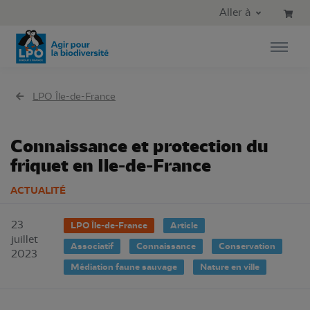
Aller au contenu principal
Aller au menu principal
Aller à
Aller à la recherche
LPO Île-de-France
Connaissance et protection du
friquet en Ile-de-France
ACTUALITÉ
23
LPO Île-de-France
Article
juillet
Associatif
Connaissance
Conservation
2023
Médiation faune sauvage
Nature en ville