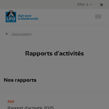
Aller au contenu principal
Aller au menu principal
Aller à
Aller à la recherche
L'association
Rapports d'activités
Nos rapports
PDF
Rapport d'activité 2025