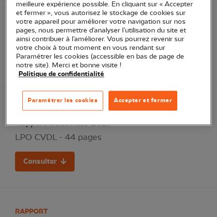
meilleure expérience possible. En cliquant sur « Accepter
et fermer », vous autorisez le stockage de cookies sur
votre appareil pour améliorer votre navigation sur nos
PDF
pages, nous permettre d’analyser l’utilisation du site et
Rapport d'activités 2022
ainsi contribuer à l’améliorer. Vous pourrez revenir sur
votre choix à tout moment en vous rendant sur
Paramétrer les cookies (accessible en bas de page de
Consulter
notre site). Merci et bonne visite !
Politique de confidentialité
Paramétrer les cookies
Accepter et fermer
RAPPORT
Rapport d'activités 2021
LPO CVDL - 44 pages
Consulter
RAPPORT