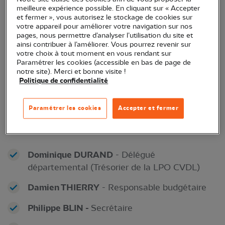
meilleure expérience possible. En cliquant sur « Accepter
et fermer », vous autorisez le stockage de cookies sur
votre appareil pour améliorer votre navigation sur nos
pages, nous permettre d’analyser l’utilisation du site et
ainsi contribuer à l’améliorer. Vous pourrez revenir sur
votre choix à tout moment en vous rendant sur
Paramétrer les cookies (accessible en bas de page de
notre site). Merci et bonne visite !
Politique de confidentialité
Comité de pilotage de
la Délégation
Paramétrer les cookies
Accepter et fermer
d'Indre-et-Loire
Dominique DURAND
- Délégué
départemental (Trésorier de la LPO CVDL)
Damien THIERRY
- Responsable budgétaire
Philippe BLIN -
Secrétaire