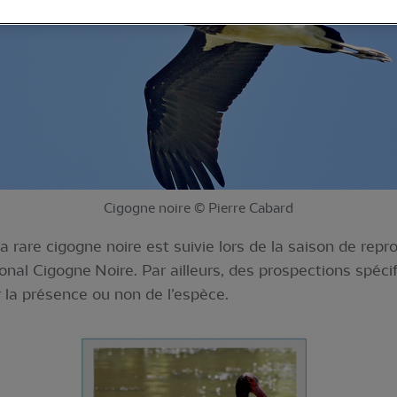
Cigogne noire © Pierre Cabard
a rare cigogne noire est suivie lors de la saison de rep
al Cigogne Noire. Par ailleurs, des prospections spécif
r la présence ou non de l’espèce.