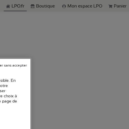
echerche
LPO.fr
Boutique
Mon espace LPO
Panier
er sans accepter
sible. En
votre
ser
re choix à
e page de