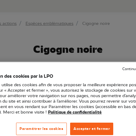
au contenu principal
Aller au menu principal
Aller à la r
 actions
Espèces emblématiques
Cigogne noire
Cigogne noire
Continu
on des cookies par la LPO
 utilise des cookies afin de vous proposer la meilleure expérience pos
sur « Accepter et fermer », vous autorisez le stockage de cookies sur 
pour améliorer votre navigation sur nos pages, nous permettre d’analy
ion du site et ainsi contribuer à l’améliorer. Vous pourrez revenir sur vot
nt en vous rendant sur Paramétrer les cookies (accessible en bas d
). Merci et bonne visite !
Politique de confidentialité
Paramétrer les cookies
Accepter et fermer