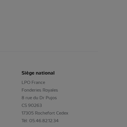
Siège national
LPO France
Fonderies Royales
8 rue du Dr Pujos
CS 90263
17305 Rochefort Cedex
Tél: 05.46.82.12.34