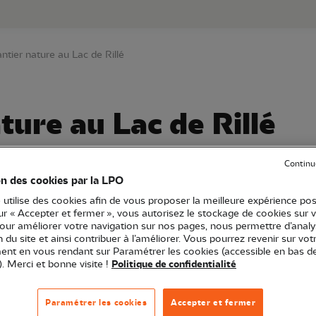
au contenu principal
Aller au menu principal
Aller à la r
ntier nature au Lac de Rillé
ture au Lac de Rillé
Continu
on des cookies par la LPO
ntre-Val de Loire
37 - Indre-et-Loire
Chantier nature
 utilise des cookies afin de vous proposer la meilleure expérience pos
sur « Accepter et fermer », vous autorisez le stockage de cookies sur 
pour améliorer votre navigation sur nos pages, nous permettre d’analy
ion du site et ainsi contribuer à l’améliorer. Vous pourrez revenir sur vot
nt en vous rendant sur Paramétrer les cookies (accessible en bas d
). Merci et bonne visite !
Politique de confidentialité
Paramétrer les cookies
Accepter et fermer