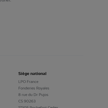
euner.
Siège national
LPO France
Fonderies Royales
8 rue du Dr Pujos
CS 90263
17305 Rochefort Cedex