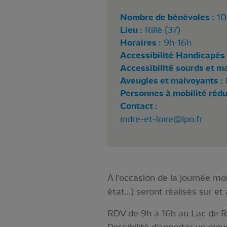
Nombre de bénévoles :
10 
Lieu :
Rillé (37)
Horaires :
9h-16h
Accessibilité Handicapés 
Accessibilité sourds et m
Aveugles et malvoyants :
Personnes à mobilité rédui
Contact :
indre-et-loire@lpo.fr
À l'occasion de la journée mo
état...) seront réalisés sur e
RDV de 9h à 16h au Lac de Ri