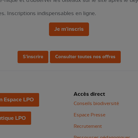
e-nique et d'observer les oiseaux sur le site après le déj
s. Inscriptions indispensables en ligne.
Je m'inscris
S'inscrire
Consulter toutes nos offres
Accès direct
n Espace LPO
Conseils biodiversité
Espace Presse
tique LPO
Recrutement
Ressources pédagogiques