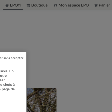
echerche
LPO.fr
Boutique
Mon espace LPO
Panier
er sans accepter
sible. En
votre
ser
re choix à
e page de