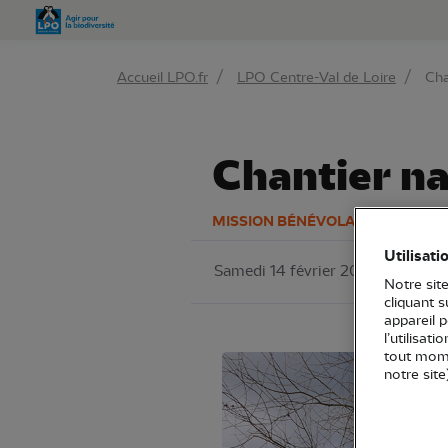
Aller 
Accueil LPO.fr
LPO Centre-Val de Loire
Cha
Chantier na
MISSION BÉNÉVOLAT
Utilisati
Samedi 14 février 2026
LPO Ce
Notre site
cliquant 
appareil 
l’utilisat
tout mome
notre site