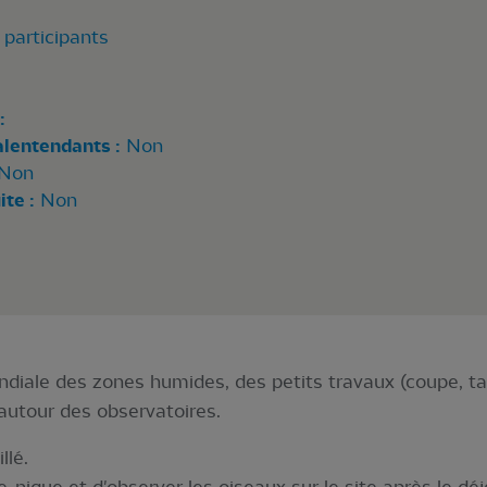
participants
:
alentendants :
Non
Non
te :
Non
ndiale des zones humides, des petits travaux (coupe, tai
t autour des observatoires.
llé.