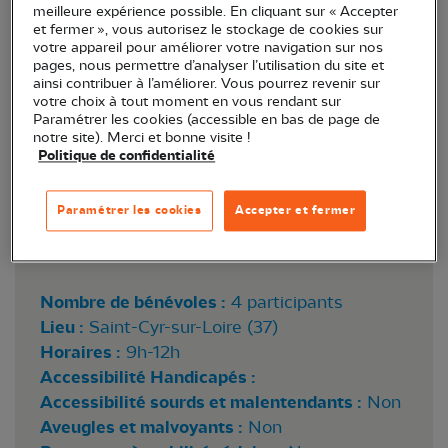
meilleure expérience possible. En cliquant sur « Accepter
et fermer », vous autorisez le stockage de cookies sur
votre appareil pour améliorer votre navigation sur nos
pages, nous permettre d’analyser l’utilisation du site et
ainsi contribuer à l’améliorer. Vous pourrez revenir sur
votre choix à tout moment en vous rendant sur
Paramétrer les cookies (accessible en bas de page de
notre site). Merci et bonne visite !
Politique de confidentialité
© Alain Bloquet
Paramétrer les cookies
Accepter et fermer
Nombre de bénévoles :
4 participants
Lieu :
Saint-Cyr-sur-Loire (37)
Horaires :
9h-12h
Accessibilité Handicapés :
Accessibilité sourds et malentendants :
Non
Aveugles et malvoyants :
Non